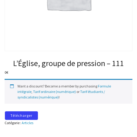
L’Église, groupe de pression – 111
0
€
Want a discount? Become a member by purchasing
Formule
intégrale
,
Tarif ordinaire (numérique)
or
Tarif étudiants /
syndicalistes (numérique)
!
Télécharger
Catégorie :
Articles