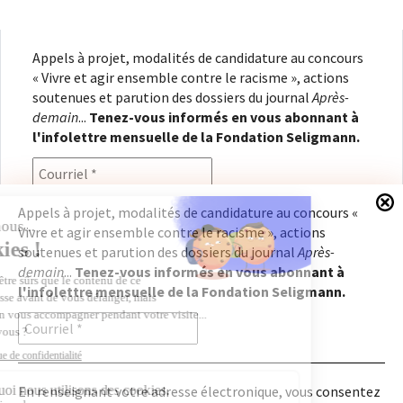
Appels à projet, modalités de candidature au concours
« Vivre et agir ensemble contre le racisme », actions
soutenues et parution des dossiers du journal
Après-
demain
...
Tenez-vous informés en vous abonnant à
l'infolettre mensuelle de la Fondation Seligmann.
Appels à projet, modalités de candidature au concours «
Vivre et agir ensemble contre le racisme », actions
En renseignant votre adresse électronique, vous
soutenues et parution des dossiers du journal
Après-
consentez à recevoir l'infolettre de la Fondation
demain
...
Tenez-vous informés en vous abonnant à
Seligmann, conformément à notre
politique de
l'infolettre mensuelle de la Fondation Seligmann.
confidentialité
. Il vous sera possible de vous
désabonner à tout moment.
En renseignant votre adresse électronique, vous consentez