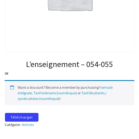
L’enseignement – 054-055
0
€
Want a discount? Become a member by purchasing
Formule
intégrale
,
Tarif ordinaire (numérique)
or
Tarif étudiants /
syndicalistes (numérique)
!
Télécharger
Catégorie :
Articles