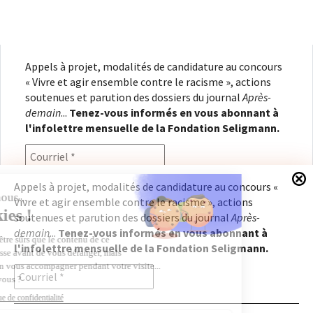
Appels à projet, modalités de candidature au concours
« Vivre et agir ensemble contre le racisme », actions
soutenues et parution des dossiers du journal
Après-
demain
...
Tenez-vous informés en vous abonnant à
l'infolettre mensuelle de la Fondation Seligmann.
Appels à projet, modalités de candidature au concours «
Vivre et agir ensemble contre le racisme », actions
En renseignant votre adresse électronique, vous
soutenues et parution des dossiers du journal
Après-
consentez à recevoir l'infolettre de la Fondation
demain
...
Tenez-vous informés en vous abonnant à
Seligmann, conformément à notre
politique de
l'infolettre mensuelle de la Fondation Seligmann.
confidentialité
. Il vous sera possible de vous
désabonner à tout moment.