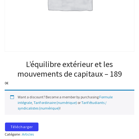
L’équilibre extérieur et les
mouvements de capitaux – 189
0
€
Want a discount? Become a member by purchasing
Formule
intégrale
,
Tarif ordinaire (numérique)
or
Tarif étudiants /
syndicalistes (numérique)
!
Télécharger
Catégorie :
Articles