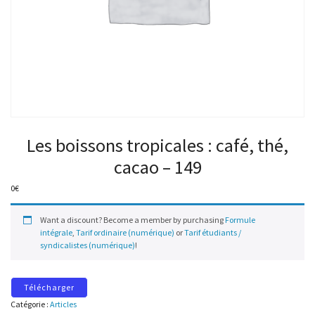
Les boissons tropicales : café, thé,
cacao – 149
0
€
Want a discount? Become a member by purchasing
Formule
intégrale
,
Tarif ordinaire (numérique)
or
Tarif étudiants /
syndicalistes (numérique)
!
Télécharger
Catégorie :
Articles