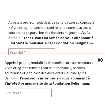
Appels à projet, modalités de candidature au concours
« Vivre et agir ensemble contre le racisme », actions
soutenues et parution des dossiers du journal
Après-
demain
...
Tenez-vous informés en vous abonnant à
l'infolettre mensuelle de la Fondation Seligmann.
Appels à projet, modalités de candidature au concours «
Vivre et agir ensemble contre le racisme », actions
En renseignant votre adresse électronique, vous
soutenues et parution des dossiers du journal
Après-
consentez à recevoir l'infolettre de la Fondation
demain
...
Tenez-vous informés en vous abonnant à
Seligmann, conformément à notre
politique de
l'infolettre mensuelle de la Fondation Seligmann.
confidentialité
. Il vous sera possible de vous
désabonner à tout moment.