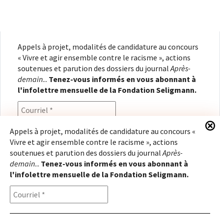
Appels à projet, modalités de candidature au concours
« Vivre et agir ensemble contre le racisme », actions
soutenues et parution des dossiers du journal
Après-
demain
...
Tenez-vous informés en vous abonnant à
l'infolettre mensuelle de la Fondation Seligmann.
Appels à projet, modalités de candidature au concours «
Vivre et agir ensemble contre le racisme », actions
En renseignant votre adresse électronique, vous
soutenues et parution des dossiers du journal
Après-
consentez à recevoir l'infolettre de la Fondation
demain
...
Tenez-vous informés en vous abonnant à
Seligmann, conformément à notre
politique de
l'infolettre mensuelle de la Fondation Seligmann.
confidentialité
. Il vous sera possible de vous
désabonner à tout moment.