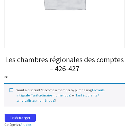
Les chambres régionales des comptes
– 426-427
0
€
Want a discount? Become a member by purchasing
Formule
intégrale
,
Tarif ordinaire (numérique)
or
Tarif étudiants /
syndicalistes (numérique)
!
Télécharger
Catégorie :
Articles