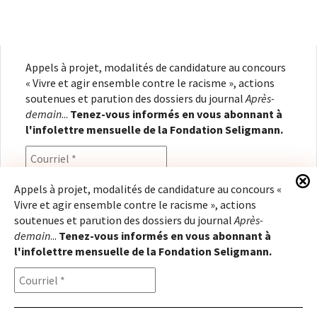
Appels à projet, modalités de candidature au concours
« Vivre et agir ensemble contre le racisme », actions
soutenues et parution des dossiers du journal
Après-
demain
...
Tenez-vous informés en vous abonnant à
l'infolettre mensuelle de la Fondation Seligmann.
Appels à projet, modalités de candidature au concours «
Vivre et agir ensemble contre le racisme », actions
En renseignant votre adresse électronique, vous
soutenues et parution des dossiers du journal
Après-
consentez à recevoir l'infolettre de la Fondation
demain
...
Tenez-vous informés en vous abonnant à
Seligmann, conformément à notre
politique de
l'infolettre mensuelle de la Fondation Seligmann.
confidentialité
. Il vous sera possible de vous
désabonner à tout moment.