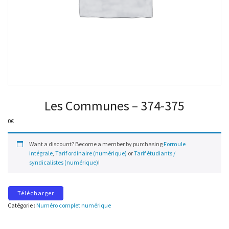
Les Communes – 374-375
0
€
Want a discount? Become a member by purchasing
Formule
intégrale
,
Tarif ordinaire (numérique)
or
Tarif étudiants /
syndicalistes (numérique)
!
Télécharger
Catégorie :
Numéro complet numérique