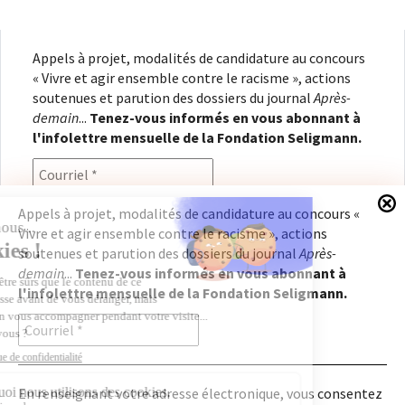
Appels à projet, modalités de candidature au concours
« Vivre et agir ensemble contre le racisme », actions
soutenues et parution des dossiers du journal
Après-
demain
...
Tenez-vous informés en vous abonnant à
l'infolettre mensuelle de la Fondation Seligmann.
Appels à projet, modalités de candidature au concours «
Vivre et agir ensemble contre le racisme », actions
En renseignant votre adresse électronique, vous
soutenues et parution des dossiers du journal
Après-
consentez à recevoir l'infolettre de la Fondation
demain
...
Tenez-vous informés en vous abonnant à
Seligmann, conformément à notre
politique de
l'infolettre mensuelle de la Fondation Seligmann.
confidentialité
. Il vous sera possible de vous
désabonner à tout moment.
En renseignant votre adresse électronique, vous consentez