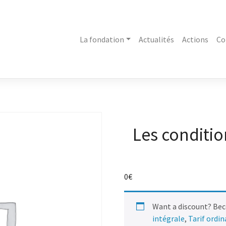
La fondation
Actualités
Actions
Co
Les conditio
0
€
Want a discount? Be
intégrale
,
Tarif ordi