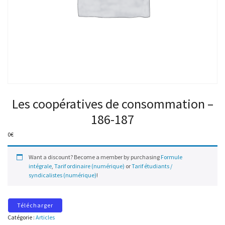
Les coopératives de consommation –
186-187
0
€
Want a discount? Become a member by purchasing
Formule
intégrale
,
Tarif ordinaire (numérique)
or
Tarif étudiants /
syndicalistes (numérique)
!
Télécharger
Catégorie :
Articles