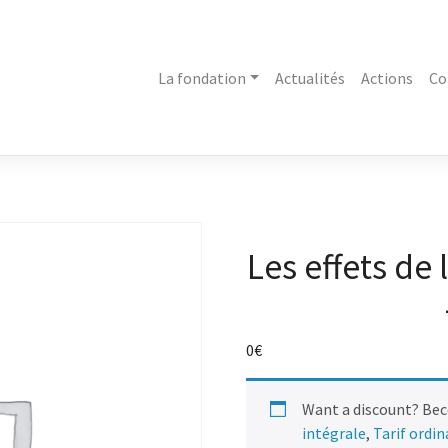
La fondation
Actualités
Actions
Co
Les effets de 
0
€
Want a discount? Be
intégrale
,
Tarif ordi