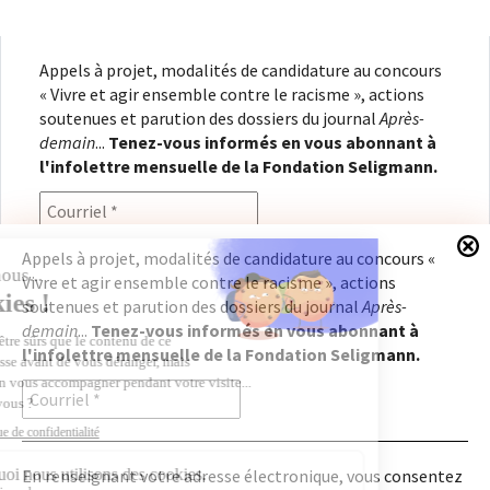
Appels à projet, modalités de candidature au concours
« Vivre et agir ensemble contre le racisme », actions
soutenues et parution des dossiers du journal
Après-
demain
...
Tenez-vous informés en vous abonnant à
l'infolettre mensuelle de la Fondation Seligmann.
Appels à projet, modalités de candidature au concours «
Vivre et agir ensemble contre le racisme », actions
En renseignant votre adresse électronique, vous
soutenues et parution des dossiers du journal
Après-
consentez à recevoir l'infolettre de la Fondation
demain
...
Tenez-vous informés en vous abonnant à
Seligmann, conformément à notre
politique de
l'infolettre mensuelle de la Fondation Seligmann.
confidentialité
. Il vous sera possible de vous
désabonner à tout moment.
En renseignant votre adresse électronique, vous consentez