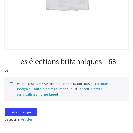
Les élections britanniques – 68
0
€
Want a discount? Become a member by purchasing
Formule
intégrale
,
Tarif ordinaire (numérique)
or
Tarif étudiants /
syndicalistes (numérique)
!
Télécharger
Catégorie :
Articles