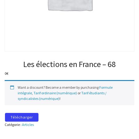
Les élections en France – 68
0
€
Want a discount? Become a member by purchasing
Formule
intégrale
,
Tarif ordinaire (numérique)
or
Tarif étudiants /
syndicalistes (numérique)
!
Télécharger
Catégorie :
Articles