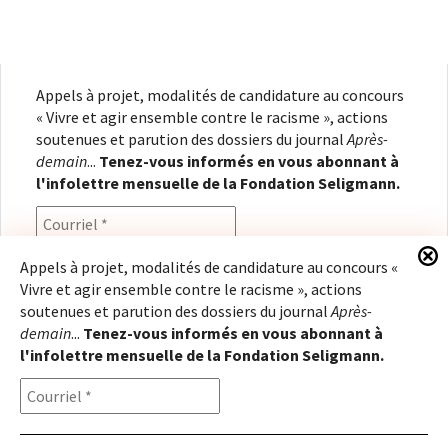
Appels à projet, modalités de candidature au concours
« Vivre et agir ensemble contre le racisme », actions
soutenues et parution des dossiers du journal
Après-
demain
...
Tenez-vous informés en vous abonnant à
l'infolettre mensuelle de la Fondation Seligmann.
Appels à projet, modalités de candidature au concours «
Vivre et agir ensemble contre le racisme », actions
En renseignant votre adresse électronique, vous
soutenues et parution des dossiers du journal
Après-
consentez à recevoir l'infolettre de la Fondation
demain
...
Tenez-vous informés en vous abonnant à
Seligmann, conformément à notre
politique de
l'infolettre mensuelle de la Fondation Seligmann.
confidentialité
. Il vous sera possible de vous
désabonner à tout moment.