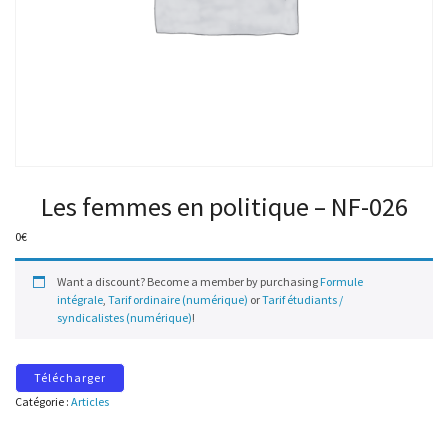
Les femmes en politique – NF-026
0
€
Want a discount? Become a member by purchasing
Formule
intégrale
,
Tarif ordinaire (numérique)
or
Tarif étudiants /
syndicalistes (numérique)
!
Télécharger
Catégorie :
Articles