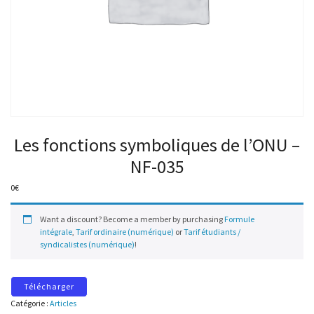
Les fonctions symboliques de l’ONU –
NF-035
0
€
Want a discount? Become a member by purchasing
Formule
intégrale
,
Tarif ordinaire (numérique)
or
Tarif étudiants /
syndicalistes (numérique)
!
Télécharger
Catégorie :
Articles