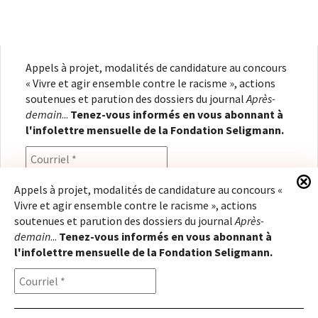
Appels à projet, modalités de candidature au concours
« Vivre et agir ensemble contre le racisme », actions
soutenues et parution des dossiers du journal
Après-
demain
...
Tenez-vous informés en vous abonnant à
l'infolettre mensuelle de la Fondation Seligmann.
Appels à projet, modalités de candidature au concours «
Vivre et agir ensemble contre le racisme », actions
En renseignant votre adresse électronique, vous
soutenues et parution des dossiers du journal
Après-
consentez à recevoir l'infolettre de la Fondation
demain
...
Tenez-vous informés en vous abonnant à
Seligmann, conformément à notre
politique de
l'infolettre mensuelle de la Fondation Seligmann.
confidentialité
. Il vous sera possible de vous
désabonner à tout moment.