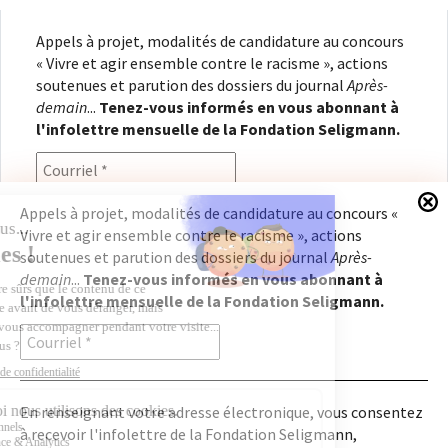
Appels à projet, modalités de candidature au concours
« Vivre et agir ensemble contre le racisme », actions
soutenues et parution des dossiers du journal
Après-
demain
...
Tenez-vous informés en vous abonnant à
l'infolettre mensuelle de la Fondation Seligmann.
Appels à projet, modalités de candidature au concours «
Vivre et agir ensemble contre le racisme », actions
En renseignant votre adresse électronique, vous
soutenues et parution des dossiers du journal
Après-
consentez à recevoir l'infolettre de la Fondation
demain
...
Tenez-vous informés en vous abonnant à
Seligmann, conformément à notre
politique de
l'infolettre mensuelle de la Fondation Seligmann.
confidentialité
. Il vous sera possible de vous
désabonner à tout moment.
En renseignant votre adresse électronique, vous consentez
à recevoir l'infolettre de la Fondation Seligmann,
Copyright © 2026
Fondation Seligmann
|
Mentions légales
|
Crédits