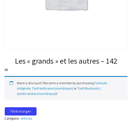
Les « grands » et les autres – 142
0
€
Want a discount? Become a member by purchasing
Formule
intégrale
,
Tarif ordinaire (numérique)
or
Tarif étudiants /
syndicalistes (numérique)
!
Télécharger
Catégorie :
Articles