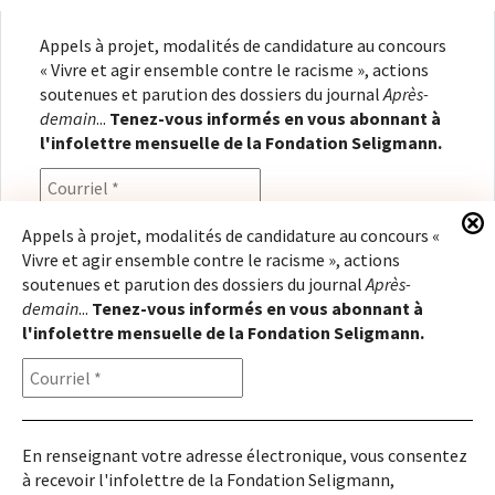
Appels à projet, modalités de candidature au concours
« Vivre et agir ensemble contre le racisme », actions
soutenues et parution des dossiers du journal
Après-
demain
...
Tenez-vous informés en vous abonnant à
l'infolettre mensuelle de la Fondation Seligmann.
Appels à projet, modalités de candidature au concours «
Vivre et agir ensemble contre le racisme », actions
En renseignant votre adresse électronique, vous
soutenues et parution des dossiers du journal
Après-
consentez à recevoir l'infolettre de la Fondation
demain
...
Tenez-vous informés en vous abonnant à
Seligmann, conformément à notre
politique de
l'infolettre mensuelle de la Fondation Seligmann.
confidentialité
. Il vous sera possible de vous
désabonner à tout moment.
En renseignant votre adresse électronique, vous consentez
à recevoir l'infolettre de la Fondation Seligmann,
Copyright © 2026
Fondation Seligmann
|
Mentions légales
|
Crédits