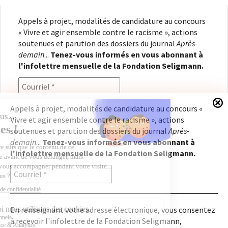
Appels à projet, modalités de candidature au concours
« Vivre et agir ensemble contre le racisme », actions
soutenues et parution des dossiers du journal
Après-
demain
...
Tenez-vous informés en vous abonnant à
l'infolettre mensuelle de la Fondation Seligmann.
Appels à projet, modalités de candidature au concours «
Vivre et agir ensemble contre le racisme », actions
En renseignant votre adresse électronique, vous
soutenues et parution des dossiers du journal
Après-
consentez à recevoir l'infolettre de la Fondation
demain
...
Tenez-vous informés en vous abonnant à
Seligmann, conformément à notre
politique de
l'infolettre mensuelle de la Fondation Seligmann.
confidentialité
. Il vous sera possible de vous
désabonner à tout moment.
En renseignant votre adresse électronique, vous consentez
à recevoir l'infolettre de la Fondation Seligmann,
Copyright © 2026
Fondation Seligmann
|
Mentions légales
|
Crédits