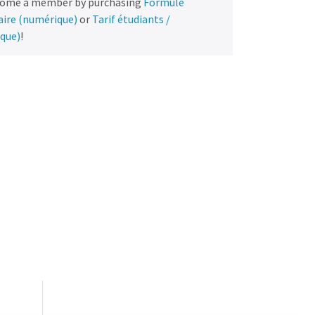
come a member by purchasing
Formule
naire (numérique)
or
Tarif étudiants /
ique)
!