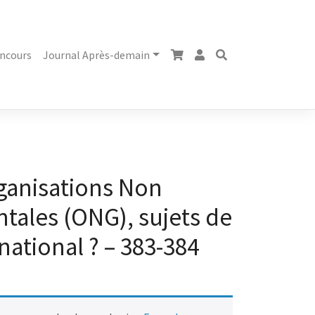
ncours
Journal Après-demain
ganisations Non
ales (ONG), sujets de
rnational ? – 383-384