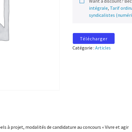
Want a discount? Be
intégrale
,
Tarif ordi
syndicalistes (numér
Télécharger
Catégorie :
Articles
els à projet, modalités de candidature au concours « Vivre et agir