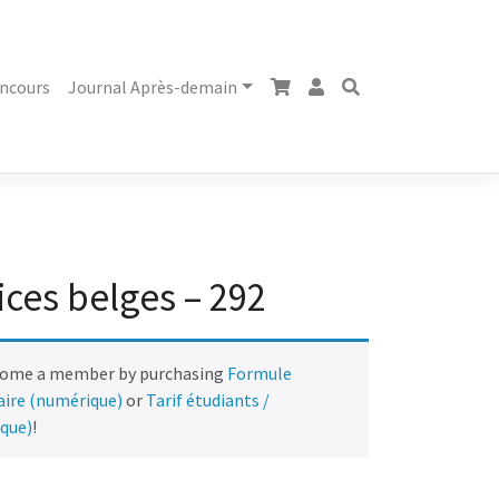
ncours
Journal Après-demain
ices belges – 292
come a member by purchasing
Formule
naire (numérique)
or
Tarif étudiants /
ique)
!