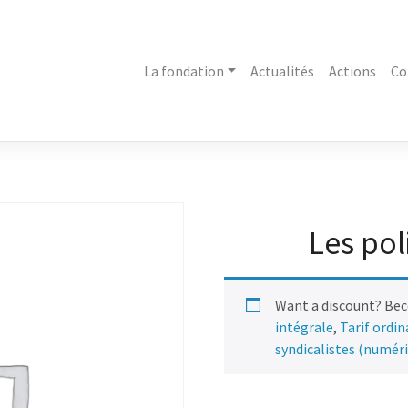
La fondation
Actualités
Actions
Co
Les pol
Want a discount? Be
intégrale
,
Tarif ordi
syndicalistes (numér