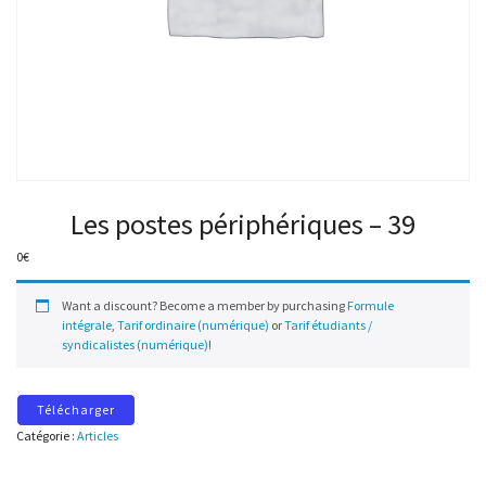
Les postes périphériques – 39
0
€
Want a discount? Become a member by purchasing
Formule
intégrale
,
Tarif ordinaire (numérique)
or
Tarif étudiants /
syndicalistes (numérique)
!
Télécharger
Catégorie :
Articles