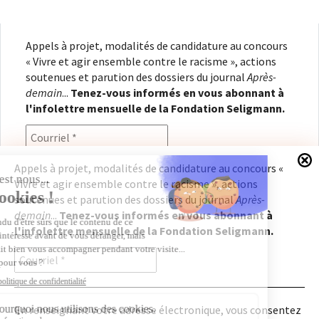
Appels à projet, modalités de candidature au concours
« Vivre et agir ensemble contre le racisme », actions
soutenues et parution des dossiers du journal
Après-
demain
...
Tenez-vous informés en vous abonnant à
l'infolettre mensuelle de la Fondation Seligmann.
Appels à projet, modalités de candidature au concours «
Vivre et agir ensemble contre le racisme », actions
En renseignant votre adresse électronique, vous
soutenues et parution des dossiers du journal
Après-
consentez à recevoir l'infolettre de la Fondation
demain
...
Tenez-vous informés en vous abonnant à
Seligmann, conformément à notre
politique de
l'infolettre mensuelle de la Fondation Seligmann.
confidentialité
. Il vous sera possible de vous
désabonner à tout moment.
En renseignant votre adresse électronique, vous consentez