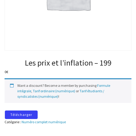
Les prix et l’inflation – 199
0
€
Want a discount? Become a member by purchasing
Formule
intégrale
,
Tarif ordinaire (numérique)
or
Tarif étudiants /
syndicalistes (numérique)
!
Télécharger
Catégorie :
Numéro complet numérique