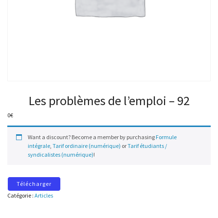
Les problèmes de l’emploi – 92
0
€
Want a discount? Become a member by purchasing
Formule
intégrale
,
Tarif ordinaire (numérique)
or
Tarif étudiants /
syndicalistes (numérique)
!
Télécharger
Catégorie :
Articles