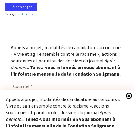
Télécharger
Catégorie :
Articles
Appels à projet, modalités de candidature au concours
« Vivre et agir ensemble contre le racisme », actions
soutenues et parution des dossiers du journal
Après-
demain
...
Tenez-vous informés en vous abonnant à
l'infolettre mensuelle de la Fondation Seligmann.
Appels à projet, modalités de candidature au concours «
Vivre et agir ensemble contre le racisme », actions
En renseignant votre adresse électronique, vous
soutenues et parution des dossiers du journal
Après-
consentez à recevoir l'infolettre de la Fondation
demain
...
Tenez-vous informés en vous abonnant à
Seligmann, conformément à notre
politique de
l'infolettre mensuelle de la Fondation Seligmann.
confidentialité
. Il vous sera possible de vous
désabonner à tout moment.