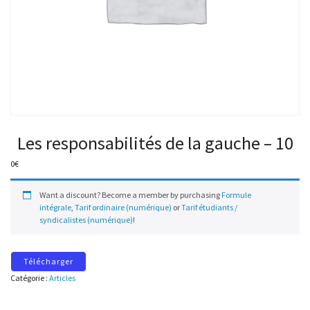
Les responsabilités de la gauche – 10
0
€
Want a discount? Become a member by purchasing
Formule
intégrale
,
Tarif ordinaire (numérique)
or
Tarif étudiants /
syndicalistes (numérique)
!
Télécharger
Catégorie :
Articles