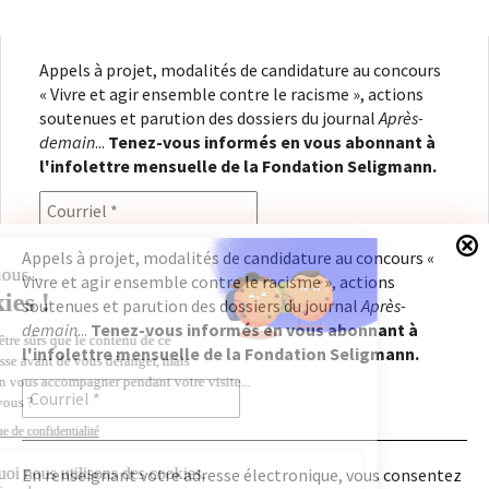
Appels à projet, modalités de candidature au concours
« Vivre et agir ensemble contre le racisme », actions
soutenues et parution des dossiers du journal
Après-
demain
...
Tenez-vous informés en vous abonnant à
l'infolettre mensuelle de la Fondation Seligmann.
Appels à projet, modalités de candidature au concours «
Vivre et agir ensemble contre le racisme », actions
En renseignant votre adresse électronique, vous
soutenues et parution des dossiers du journal
Après-
consentez à recevoir l'infolettre de la Fondation
demain
...
Tenez-vous informés en vous abonnant à
Seligmann, conformément à notre
politique de
l'infolettre mensuelle de la Fondation Seligmann.
confidentialité
. Il vous sera possible de vous
désabonner à tout moment.
En renseignant votre adresse électronique, vous consentez