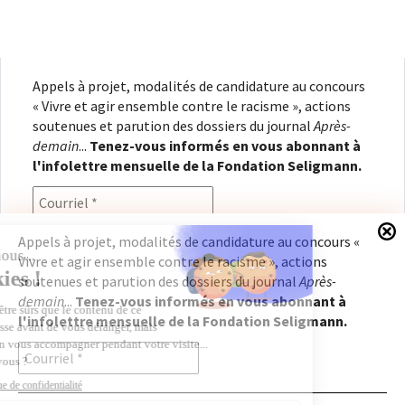
Appels à projet, modalités de candidature au concours
« Vivre et agir ensemble contre le racisme », actions
soutenues et parution des dossiers du journal
Après-
demain
...
Tenez-vous informés en vous abonnant à
l'infolettre mensuelle de la Fondation Seligmann.
Appels à projet, modalités de candidature au concours «
Vivre et agir ensemble contre le racisme », actions
En renseignant votre adresse électronique, vous
soutenues et parution des dossiers du journal
Après-
consentez à recevoir l'infolettre de la Fondation
demain
...
Tenez-vous informés en vous abonnant à
Seligmann, conformément à notre
politique de
l'infolettre mensuelle de la Fondation Seligmann.
confidentialité
. Il vous sera possible de vous
désabonner à tout moment.