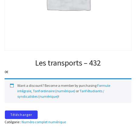
Les transports – 432
0
€
Want a discount? Become a member by purchasing
Formule
intégrale
,
Tarif ordinaire (numérique)
or
Tarif étudiants /
syndicalistes (numérique)
!
Télécharger
Catégorie :
Numéro complet numérique