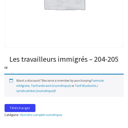
Les travailleurs immigrés – 204-205
0
€
Want a discount? Become a member by purchasing
Formule
intégrale
,
Tarif ordinaire (numérique)
or
Tarif étudiants /
syndicalistes (numérique)
!
Télécharger
Catégorie :
Numéro complet numérique