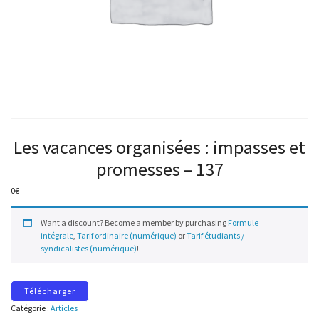
Les vacances organisées : impasses et
promesses – 137
0
€
Want a discount? Become a member by purchasing
Formule
intégrale
,
Tarif ordinaire (numérique)
or
Tarif étudiants /
syndicalistes (numérique)
!
Télécharger
Catégorie :
Articles