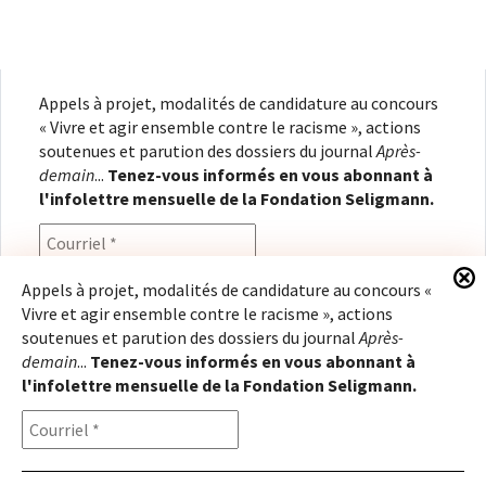
Appels à projet, modalités de candidature au concours
« Vivre et agir ensemble contre le racisme », actions
soutenues et parution des dossiers du journal
Après-
demain
...
Tenez-vous informés en vous abonnant à
l'infolettre mensuelle de la Fondation Seligmann.
Appels à projet, modalités de candidature au concours «
Vivre et agir ensemble contre le racisme », actions
En renseignant votre adresse électronique, vous
soutenues et parution des dossiers du journal
Après-
consentez à recevoir l'infolettre de la Fondation
demain
...
Tenez-vous informés en vous abonnant à
Seligmann, conformément à notre
politique de
l'infolettre mensuelle de la Fondation Seligmann.
confidentialité
. Il vous sera possible de vous
désabonner à tout moment.