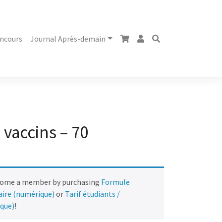
ncours
Journal Après-demain
 vaccins – 70
come a member by purchasing
Formule
naire (numérique)
or
Tarif étudiants /
ique)
!