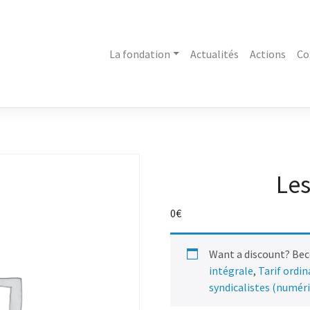
La fondation
Actualités
Actions
Co
Les
0
€
Want a discount? Be
intégrale
,
Tarif ordi
syndicalistes (numér