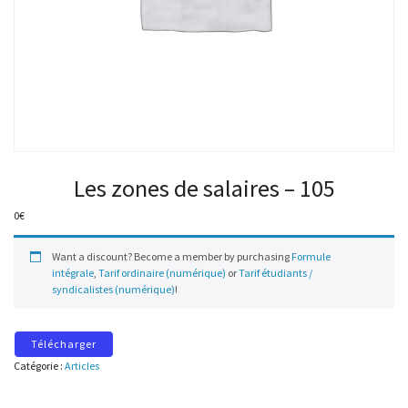
Les zones de salaires – 105
0
€
Want a discount? Become a member by purchasing
Formule
intégrale
,
Tarif ordinaire (numérique)
or
Tarif étudiants /
syndicalistes (numérique)
!
Télécharger
Catégorie :
Articles