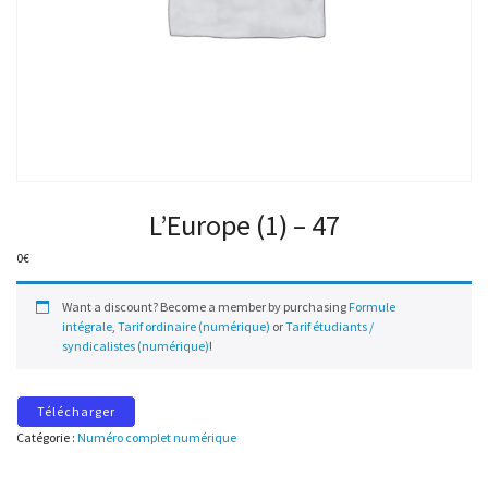
L’Europe (1) – 47
0
€
Want a discount? Become a member by purchasing
Formule
intégrale
,
Tarif ordinaire (numérique)
or
Tarif étudiants /
syndicalistes (numérique)
!
Télécharger
Catégorie :
Numéro complet numérique