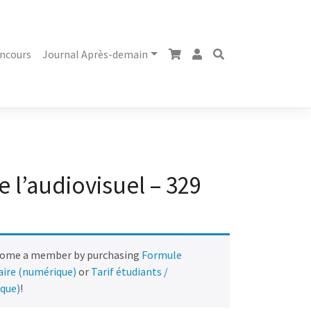
ncours
Journal Après-demain
 l’audiovisuel – 329
come a member by purchasing
Formule
naire (numérique)
or
Tarif étudiants /
ique)
!