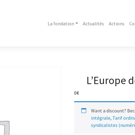
La fondation
Actualités
Actions
Co
L’Europe de
0
€
Want a discount? Be
intégrale
,
Tarif ordi
syndicalistes (numér