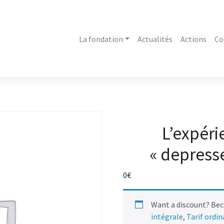
La fondation
Actualités
Actions
Co
L’expéri
« depresse
0
€
Want a discount? Be
intégrale
,
Tarif ordi