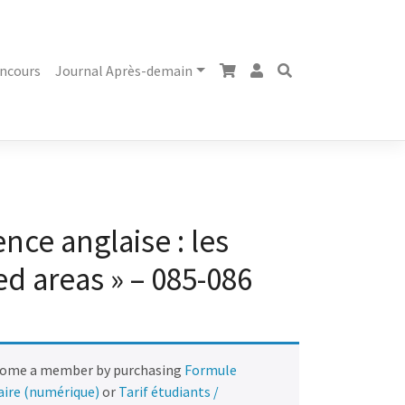
ncours
Journal Après-demain
ence anglaise : les
d areas » – 085-086
come a member by purchasing
Formule
naire (numérique)
or
Tarif étudiants /