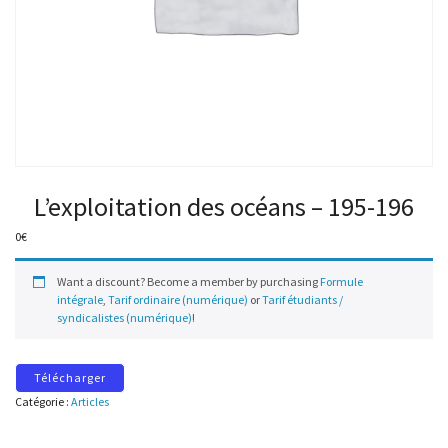
L’exploitation des océans – 195-196
0
€
Want a discount? Become a member by purchasing
Formule
intégrale
,
Tarif ordinaire (numérique)
or
Tarif étudiants /
syndicalistes (numérique)
!
Télécharger
Catégorie :
Articles