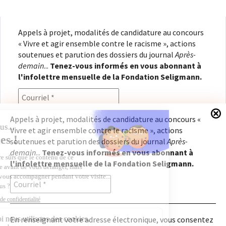
Appels à projet, modalités de candidature au concours
« Vivre et agir ensemble contre le racisme », actions
soutenues et parution des dossiers du journal
Après-
demain
...
Tenez-vous informés en vous abonnant à
l'infolettre mensuelle de la Fondation Seligmann.
Appels à projet, modalités de candidature au concours «
Vivre et agir ensemble contre le racisme », actions
En renseignant votre adresse électronique, vous
soutenues et parution des dossiers du journal
Après-
consentez à recevoir l'infolettre de la Fondation
demain
...
Tenez-vous informés en vous abonnant à
Seligmann, conformément à notre
politique de
l'infolettre mensuelle de la Fondation Seligmann.
confidentialité
. Il vous sera possible de vous
désabonner à tout moment.
En renseignant votre adresse électronique, vous consentez