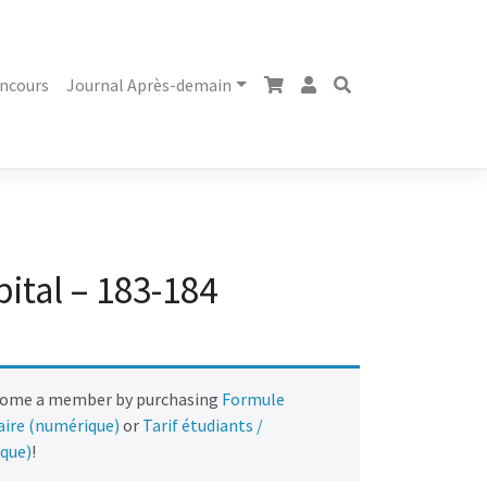
ncours
Journal Après-demain
pital – 183-184
come a member by purchasing
Formule
naire (numérique)
or
Tarif étudiants /
ique)
!