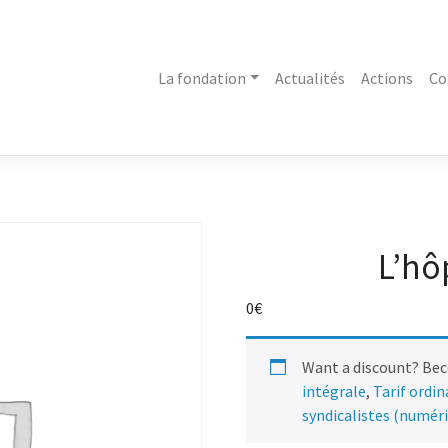
La fondation
Actualités
Actions
Co
L’hô
0
€
Want a discount? Be
intégrale
,
Tarif ordi
syndicalistes (numér