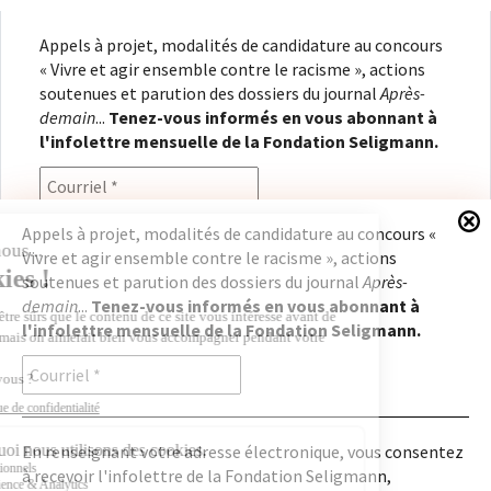
Appels à projet, modalités de candidature au concours
« Vivre et agir ensemble contre le racisme », actions
soutenues et parution des dossiers du journal
Après-
demain
...
Tenez-vous informés en vous abonnant à
l'infolettre mensuelle de la Fondation Seligmann.
Appels à projet, modalités de candidature au concours «
Vivre et agir ensemble contre le racisme », actions
En renseignant votre adresse électronique, vous
soutenues et parution des dossiers du journal
Après-
consentez à recevoir l'infolettre de la Fondation
demain
...
Tenez-vous informés en vous abonnant à
Seligmann, conformément à notre
politique de
l'infolettre mensuelle de la Fondation Seligmann.
confidentialité
. Il vous sera possible de vous
désabonner à tout moment.
En renseignant votre adresse électronique, vous consentez
à recevoir l'infolettre de la Fondation Seligmann,
Copyright © 2026
Fondation Seligmann
|
Mentions légales
|
Crédits