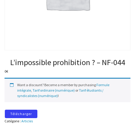
L’impossible prohibition ? – NF-044
0
€
Want a discount? Become a member by purchasing
Formule
intégrale
,
Tarif ordinaire (numérique)
or
Tarif étudiants /
syndicalistes (numérique)
!
Télécharger
Catégorie :
Articles