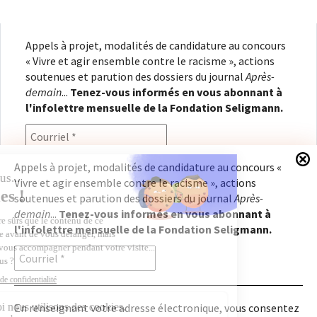
Appels à projet, modalités de candidature au concours
« Vivre et agir ensemble contre le racisme », actions
soutenues et parution des dossiers du journal
Après-
demain
...
Tenez-vous informés en vous abonnant à
l'infolettre mensuelle de la Fondation Seligmann.
Appels à projet, modalités de candidature au concours «
Vivre et agir ensemble contre le racisme », actions
En renseignant votre adresse électronique, vous
soutenues et parution des dossiers du journal
Après-
consentez à recevoir l'infolettre de la Fondation
demain
...
Tenez-vous informés en vous abonnant à
Seligmann, conformément à notre
politique de
l'infolettre mensuelle de la Fondation Seligmann.
confidentialité
. Il vous sera possible de vous
désabonner à tout moment.
En renseignant votre adresse électronique, vous consentez