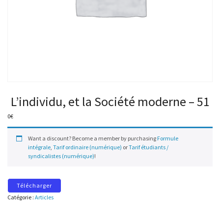
L’individu, et la Société moderne – 51
0
€
Want a discount? Become a member by purchasing
Formule
intégrale
,
Tarif ordinaire (numérique)
or
Tarif étudiants /
syndicalistes (numérique)
!
Télécharger
Catégorie :
Articles