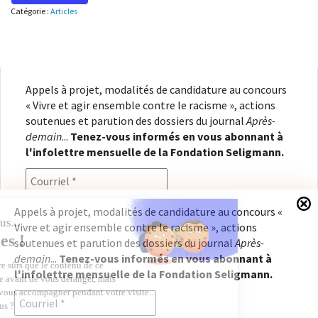
Catégorie :
Articles
Appels à projet, modalités de candidature au concours
« Vivre et agir ensemble contre le racisme », actions
soutenues et parution des dossiers du journal
Après-
demain
...
Tenez-vous informés en vous abonnant à
l'infolettre mensuelle de la Fondation Seligmann.
Appels à projet, modalités de candidature au concours «
Vivre et agir ensemble contre le racisme », actions
En renseignant votre adresse électronique, vous
soutenues et parution des dossiers du journal
Après-
consentez à recevoir l'infolettre de la Fondation
demain
...
Tenez-vous informés en vous abonnant à
Seligmann, conformément à notre
politique de
l'infolettre mensuelle de la Fondation Seligmann.
confidentialité
. Il vous sera possible de vous
désabonner à tout moment.