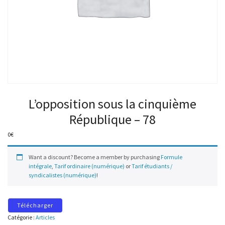
L’opposition sous la cinquième
République – 78
0
€
Want a discount? Become a member by purchasing
Formule
intégrale
,
Tarif ordinaire (numérique)
or
Tarif étudiants /
syndicalistes (numérique)
!
Télécharger
Catégorie :
Articles