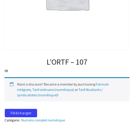
L’ORTF – 107
0
€
Want a discount? Become a member by purchasing
Formule
intégrale
,
Tarif ordinaire (numérique)
or
Tarif étudiants /
syndicalistes (numérique)
!
Télécharger
Catégorie :
Numéro complet numérique