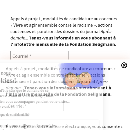
Appels à projet, modalités de candidature au concours
« Vivre et agir ensemble contre le racisme », actions
soutenues et parution des dossiers du journal
Après-
demain
...
Tenez-vous informés en vous abonnant à
l'infolettre mensuelle de la Fondation Seligmann.
Appels à projet, modalités de candidature au concours «
Vivre et agir ensemble contre le racisme », actions
En renseignant votre adresse électronique, vous
soutenues et parution des dossiers du journal
Après-
consentez à recevoir l'infolettre de la Fondation
demain
...
Tenez-vous informés en vous abonnant à
Seligmann, conformément à notre
politique de
l'infolettre mensuelle de la Fondation Seligmann.
confidentialité
. Il vous sera possible de vous
désabonner à tout moment.
En renseignant votre adresse électronique, vous consentez