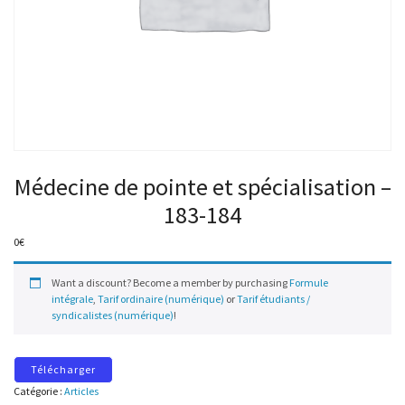
Médecine de pointe et spécialisation –
183-184
0
€
Want a discount? Become a member by purchasing
Formule
intégrale
,
Tarif ordinaire (numérique)
or
Tarif étudiants /
syndicalistes (numérique)
!
Télécharger
Catégorie :
Articles