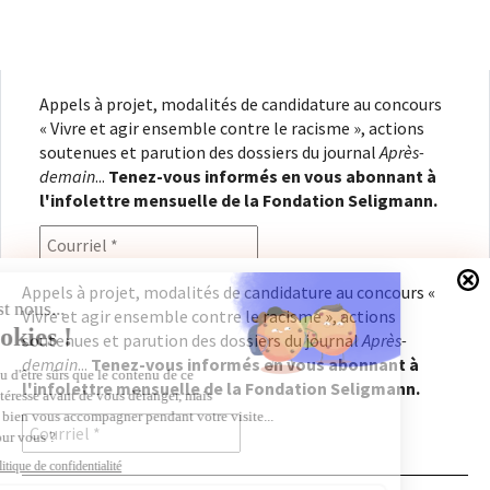
Appels à projet, modalités de candidature au concours
« Vivre et agir ensemble contre le racisme », actions
soutenues et parution des dossiers du journal
Après-
demain
...
Tenez-vous informés en vous abonnant à
l'infolettre mensuelle de la Fondation Seligmann.
Appels à projet, modalités de candidature au concours «
Vivre et agir ensemble contre le racisme », actions
En renseignant votre adresse électronique, vous
soutenues et parution des dossiers du journal
Après-
consentez à recevoir l'infolettre de la Fondation
demain
...
Tenez-vous informés en vous abonnant à
Seligmann, conformément à notre
politique de
l'infolettre mensuelle de la Fondation Seligmann.
confidentialité
. Il vous sera possible de vous
désabonner à tout moment.