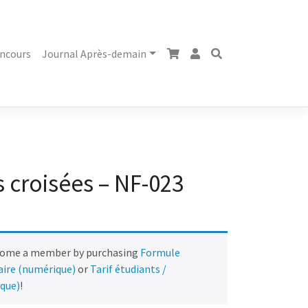
ncours
Journal Après-demain
 croisées – NF-023
come a member by purchasing
Formule
naire (numérique)
or
Tarif étudiants /
ique)
!