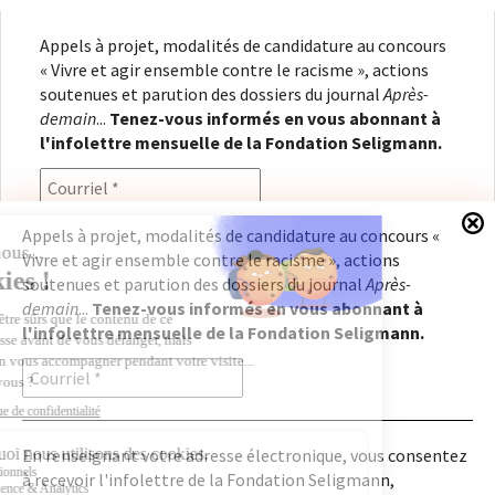
Appels à projet, modalités de candidature au concours
« Vivre et agir ensemble contre le racisme », actions
soutenues et parution des dossiers du journal
Après-
demain
...
Tenez-vous informés en vous abonnant à
l'infolettre mensuelle de la Fondation Seligmann.
Appels à projet, modalités de candidature au concours «
Vivre et agir ensemble contre le racisme », actions
En renseignant votre adresse électronique, vous
soutenues et parution des dossiers du journal
Après-
consentez à recevoir l'infolettre de la Fondation
demain
...
Tenez-vous informés en vous abonnant à
Seligmann, conformément à notre
politique de
l'infolettre mensuelle de la Fondation Seligmann.
confidentialité
. Il vous sera possible de vous
désabonner à tout moment.
En renseignant votre adresse électronique, vous consentez
à recevoir l'infolettre de la Fondation Seligmann,
Copyright © 2026
Fondation Seligmann
|
Mentions légales
|
Crédits