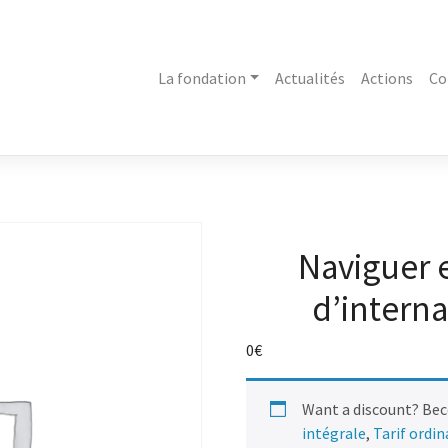
La fondation
Actualités
Actions
Co
Naviguer e
d’interna
0
€
Want a discount? Be
intégrale
,
Tarif ordi