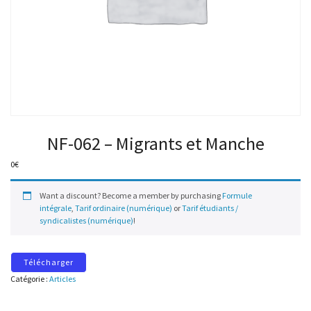
NF-062 – Migrants et Manche
0
€
Want a discount? Become a member by purchasing
Formule
intégrale
,
Tarif ordinaire (numérique)
or
Tarif étudiants /
syndicalistes (numérique)
!
Télécharger
Catégorie :
Articles