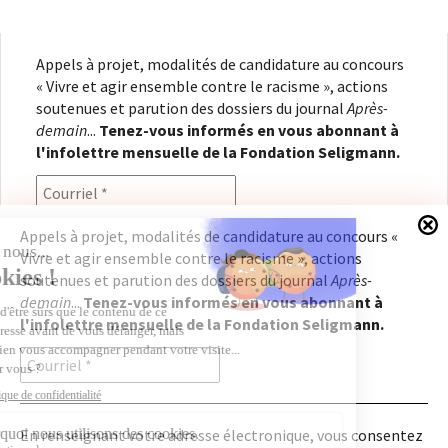
Appels à projet, modalités de candidature au concours
« Vivre et agir ensemble contre le racisme », actions
soutenues et parution des dossiers du journal
Après-
demain
...
Tenez-vous informés en vous abonnant à
l'infolettre mensuelle de la Fondation Seligmann.
Appels à projet, modalités de candidature au concours «
Vivre et agir ensemble contre le racisme », actions
En renseignant votre adresse électronique, vous
soutenues et parution des dossiers du journal
Après-
consentez à recevoir l'infolettre de la Fondation
demain
...
Tenez-vous informés en vous abonnant à
Seligmann, conformément à notre
politique de
l'infolettre mensuelle de la Fondation Seligmann.
confidentialité
. Il vous sera possible de vous
désabonner à tout moment.
En renseignant votre adresse électronique, vous consentez