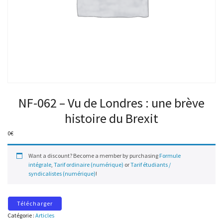
NF-062 – Vu de Londres : une brève
histoire du Brexit
0
€
Want a discount? Become a member by purchasing
Formule
intégrale
,
Tarif ordinaire (numérique)
or
Tarif étudiants /
syndicalistes (numérique)
!
Télécharger
Catégorie :
Articles