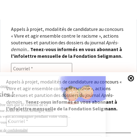
Appels à projet, modalités de candidature au concours
« Vivre et agir ensemble contre le racisme », actions
soutenues et parution des dossiers du journal
Après-
demain
...
Tenez-vous informés en vous abonnant à
l'infolettre mensuelle de la Fondation Seligmann.
Appels à projet, modalités de candidature au concours «
Vivre et agir ensemble contre le racisme », actions
En renseignant votre adresse électronique, vous
soutenues et parution des dossiers du journal
Après-
consentez à recevoir l'infolettre de la Fondation
demain
...
Tenez-vous informés en vous abonnant à
Seligmann, conformément à notre
politique de
l'infolettre mensuelle de la Fondation Seligmann.
confidentialité
. Il vous sera possible de vous
désabonner à tout moment.