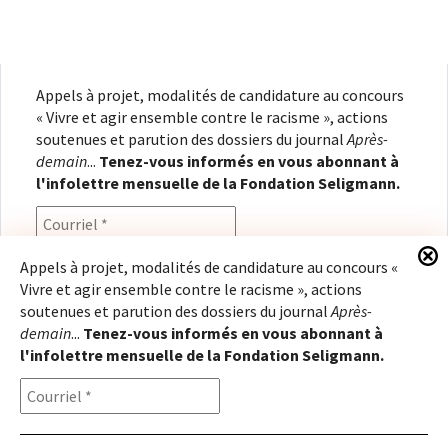
Appels à projet, modalités de candidature au concours
« Vivre et agir ensemble contre le racisme », actions
soutenues et parution des dossiers du journal
Après-
demain
...
Tenez-vous informés en vous abonnant à
l'infolettre mensuelle de la Fondation Seligmann.
Appels à projet, modalités de candidature au concours «
Vivre et agir ensemble contre le racisme », actions
En renseignant votre adresse électronique, vous
soutenues et parution des dossiers du journal
Après-
consentez à recevoir l'infolettre de la Fondation
demain
...
Tenez-vous informés en vous abonnant à
Seligmann, conformément à notre
politique de
l'infolettre mensuelle de la Fondation Seligmann.
confidentialité
. Il vous sera possible de vous
désabonner à tout moment.