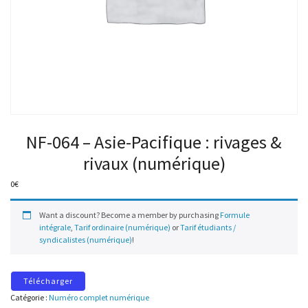
NF-064 – Asie-Pacifique : rivages &
rivaux (numérique)
0
€
Want a discount? Become a member by purchasing
Formule
intégrale
,
Tarif ordinaire (numérique)
or
Tarif étudiants /
syndicalistes (numérique)
!
Télécharger
Catégorie :
Numéro complet numérique